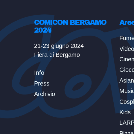
COMICON BERGAMO
Are
2024
Fume
21-23 giugno 2024
Vide
Fiera di Bergamo
Cine
Gioc
Info
Asian
Press
Musi
Archivio
Cosp
Kids
LARP
Pizz