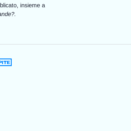
blicato, insieme a
ande?.
PITE