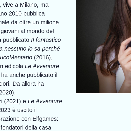
, vive a Milano, ma
ano 2010 pubblica
ale da oltre un milione
 i giovani al mondo del
ha pubblicato
Il fantastico
Ma nessuno lo sa perché
ucoMentario
(2016),
in edicola
Le Avventure
ha anche pubblicato il
ri. Da allora ha
2020),
i (2021) e
Le Avventure
023 è uscito il
borazione con Elfgames:
fondatori della casa