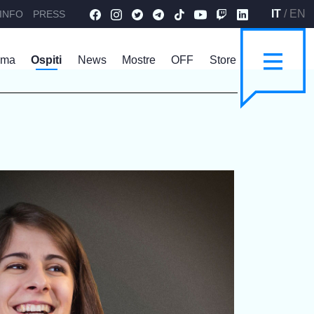
IT
/
EN
INFO
PRESS
mma
Ospiti
News
Mostre
OFF
Store