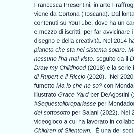
Francesca Presentini, in arte Fraffrog
viene da Cortona (Toscana). Dal lont
contenuti su YouTube, dove ha un can
e mezzo di iscritti, per far avvicinare
disegno e della creatività. Nel 2014 
pianeta che sta nel sistema solare. 
nessuno l'ha mai visto,
seguito da il
D
Draw my Childhood
(2018) e la serie 
di Rupert e il Riccio
(2020). Nel 2020 
fumetto
Ma io che ne so?
con Mondado
illustrato
Grace Yard
per DeAgostini (
#Sequestolibroparlasse
per Mondador
del sottosotto
per Salani (2022). Nel 2
videogioco a cui ha lavorato in colla
Children of Silentown.
È una dei soci 