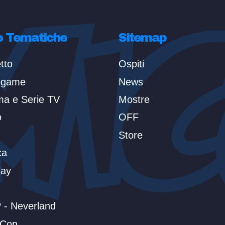
e Tematiche
Sitemap
tto
Ospiti
ogame
News
ma e Serie TV
Mostre
o
OFF
Store
ca
lay
 - Neverland
aCon